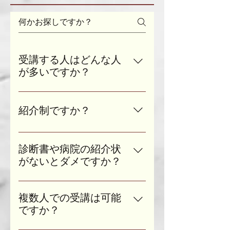
受講する人はどんな人
が多いですか？
各講義の主な受講理由は以下のよ
うになっております。 〈心理コン
紹介制ですか？
サルティングの主な受講理由〉 ・
定期的な通院がしんどい ・話を聞
紹介制ではありません。初めての
くだけではないカウンセリングを
お客さま大歓迎です！ もちろんご
診断書や病院の紹介状
受けたい ・気の合うカウンセラー
友人や知人にご紹介いただいても
がないとダメですか？
に巡り合えない ・自分のタイミン
構いません。周りの方にご紹介い
グでサポートを受けたい ・1人だ
医師に基づく診断書・紹介状はな
ただけると私（うちま）が大変喜
とダラダラしてしまう作業を見守
くても大丈夫です。 お客さまご自
びます😆
複数人での受講は可能
っていてほしい ・家族／友人／知
身のことや家族・友人・知人のこ
ですか？
人をどう支えたら良いのか知りた
となどお気軽にご相談ください。
い ・パートナーと上手くやってい