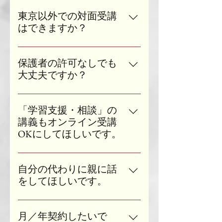
基本的には可能ですが、場合によ
く方法を知りたい 〈学習支援・相
ってはお引き受け出来かねること
東京以外での対面受講
談の主な受講理由〉 ・学習塾への
もございますので、ご予約前にお
はできますか？
入塾を断られた ・学校で過ごす時
問い合わせいただけますと幸いで
間をなるべく楽しいものにしてあ
東京都以外の他県での対面受講も
す。また、以下に可能・不可能な
げたい ・知識以外のことも教えた
可能でございます。 しかし、移動
例を記しておきますのでご参考ま
保護者の許可なしでも
い ・行ける高校の選択肢を増やし
中は他のお客さまのご対応をお断
でに。 【お問い合わせ：
大丈夫ですか？
てあげたい ・提出物の忘れ物が多
りさせていただくことになるた
nozomi.uchima@gmail.com】 〈複数
すぎて困っている ・1人で学校に
小・中・高校生の方による保護者
め、他県での対面受講をご希望の
人OKな場合〉 ・どなたかお一人
行けるようになってほしい 〈心理
の許可なしでのご受講は、如何な
場合は交通費＋移動時間×1時間分
「学習支援・相談」の
の話を皆で聞く ・お一人の症状や
系大学・大学院の進路相談の主な
るご予約内容であってもお断りさ
の受講料（場合によっては宿泊費
講義もオンライン受講
治療進行度を他の人たちに説明す
受講理由〉 ・心理学に興味はある
せていただいております。 ご予約
もプラス）をご請求させていただ
OKにしてほしいです。
る ・パートナーと2人で受講し、2
けど実際に大学で何をするのか知
の際には保護者の方のお名前とご
きます。 【例】一般(18歳以上)、
人の今後のことについて相談する
りたい ・子どもが希望する進学先
学習支援・相談は主に小・中学生
連絡を予約フォームよりご記入お
大阪、3時間、対面受講の場合 受
〈複数人NGな場合〉 ・全員の話
について知りたい ・周りに心理学
を対象としたサービスとなってお
願いいたします。 また、初回は必
自分の代わりに親に話
講料：3時間×6,000円 交通費：新
をそれぞれ聞く ・皆で話し合いま
系の大学／大学院について知って
ります。この年齢のお子さまは言
ず対面＋保護者同伴でのご受講と
をしてほしいです。
幹線代14,000円 移動時間(往復)分
とめる ・パートナーと2人で受講
る人がいない ・大学院進学か就職
語能力の発達が未熟であり、集中
なります。 ＊保護者の皆さまへ
の料金：6時間×6,000円 合計：
し、それぞれ自分のことを相談す
か迷っている ・大学院受験におけ
ご受講を重ねていき、コンサルを
力も大人ほど高くはありません
小・中・高校生のお子さまがご受
68,000円
る
る研究計画や希望の指導教員で悩
していく中でそれが適切な対処だ
（集中力の発達的ピークは20歳頃
月／年契約したいで
講を希望された際には、どうかご