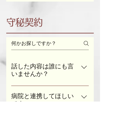
おります。各支払い方法について
場合は別日のご予約をしていただ
まご自身でご負担お願いいたしま
は以下の通りです。 なお、現地で
けますと幸いです。 ≪キャンセル
す。
の現金手渡しによるお支払いは、
守秘契約
料≫ 予約日の2日前まで：キャン
トラブル防止のためお断りさせて
セル料なし 予約日の前日：予約し
いただいております。 〈クレジッ
たコースの料金50％ 予約日の当
トカード決済〉 ご予約確定後、カ
日：予約したコースの料金100％
ード決済代行会社によるご請求を
※キャンセル料お支払いの際に生
お送りさせていただきます。指定
じる振込手数料はお客さまご自身
された期限までにお支払いのお手
話した内容は誰にも言
でご負担お願いいたします。
続きをお願いいたします。 〈振込
いませんか？
決済〉 ご予約確定後、メールにて
守秘義務がございますので、お客
お振込先を記載した請求書をお送
さまにお話しいただいた内容・個
病院と連携してほしい
りさせていただきます。指定され
人情報はすべてこちらで保管いた
です。
た日にちまでにお振込みくださ
します。 個人情報保護に関する法
い。 ＊前払い制です。基本的には
⾃傷他害や⽣命の危険などがある
令を遵守し、お客さまの大切な個
ご予約日の2日前までのお支払いを
場合は、必要に応じて関係機関に
人情報の保護に万全を尽くしま
作ってもらった資料は
お願いしております。 ＊お振込み
連絡を取るこ とがあります。 ま
す。 ただし、関連機関との連携、
自由に使ってもいいで
の場合、振込手数料はお客さま自
た、こちらで責任を負えないと判
生命や財産の危機、法令上の必要