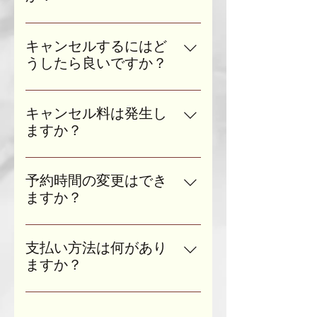
時間外での作業が必要な場合も1時
オンライン受講・対面受講どちら
間単位の料金をご請求せていただ
の場合も受講料は変わりません。
きます。
キャンセルするにはど
うしたら良いですか？
キャンセルの際にはメールでご連
絡ください。 以下の通り、キャン
キャンセル料は発生し
セル料が発生する場合がございま
ますか？
す。 ≪キャンセル料≫ 予約日の2
キャンセルの際にはメールでご連
日前まで：キャンセル料なし 予約
絡ください。 また、時間の変更で
日の前日：予約したコースの料金
予約時間の変更はでき
もキャンセル扱いとなるためご注
50％ 予約日の当日：予約したコー
ますか？
意ください。 キャンセル料は以下
スの料金100％ ※キャンセル料お
はい、可能です。 予約時間の変更
の通りです。 予約日の2日前ま
支払いの際に生じる振込手数料は
は2日前までにお済ませください。
で：キャンセル料なし 予約日の前
支払い方法は何があり
お客さまご自身でご負担お願いい
それ以降の変更になりますとキャ
日：予約したコースの料金50％ 予
ますか？
たします。
ンセル扱いとなり、以下のキャン
約日の当日：予約したコースの料
お支払い方法はクレジットカード
セル料が発生いたします。 また、
金100％ ※キャンセル料お支払い
決済と振込決済の2つをご用意して
キャンセル扱いとなってしまった
の際に生じる振込手数料はお客さ