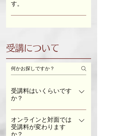
んでいる ・応援してくれる親に
と判断した場合には私からご家族
と言われています）。 また、こち
す。
一緒に受講してあげてください。
「辞めたい」と言いたい ・大学の
の方へご連絡を差し上げることも
らのサービスでは学校で習うよう
保護者が隣にいる、いないとでは
授業内容が分からない ・卒論のテ
ありがとうございます。 リピータ
ございます。 その場合はお客さま
な所謂「お勉強」の他に絵本やボ
お子さまの安心感が大きく変わり
ーマが決まらない
ーのお客さまに限り月契約、年契
との守秘契約に新たな責任が加わ
ードゲームを使った学習支援を行
ます。 もし、お子さまから保護者
約をご用意しております。 契約期
ることになりますので、料金が通
います（ワーキングメモリーや感
の方には話しにくい内容の相談が
間はお客さまの状態とコンサルの
常の受講料より割高になりますの
覚統合を鍛える目的がありま
あるとご要望があった場合、保護
必要度合いを考慮したうえでご提
でご了承ください。
受講について
す）。 そのため、学習支援・相談
者の方には一時的に席を外してい
案・決定させていただきます。
に関しては対面でのご受講のみと
ただくこともございます。 お子さ
させていただいております。
まが落ち着いてお話・お勉強でき
る空気を作っていけたらと思いま
すので、ご協力の程よろしくお願
いいたします。
受講料はいくらいです
か？
受講料は1時間単位の料金です。
小中高生の方は￥4,000-、一般（18
オンラインと対面では
歳以上）の方は￥6,000-になりま
受講料が変わります
す。 資料作成や調べものなど講義
か？